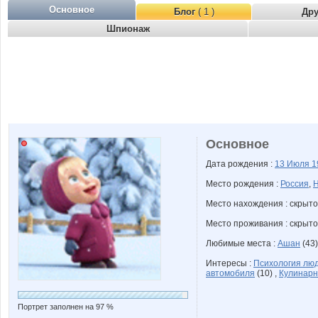
Основное
Блог
( 1 )
Др
Шпионаж
Основное
Дата рождения :
13 Июля
1
Место рождения :
Россия
,
Н
Место нахождения : скрыто
Место проживания : скрыто
Любимые места :
Ашан
(43)
Интересы :
Психология лю
автомобиля
(10) ,
Кулинар
Портрет заполнен на 97 %