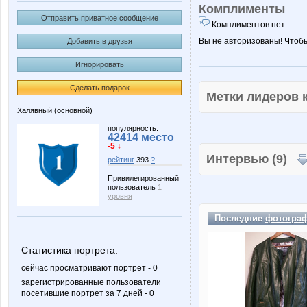
Комплименты
Отправить приватное сообщение
Комплиментов нет.
Вы не авторизованы! Чтоб
Добавить в друзья
Игнорировать
Сделать подарок
Метки лидеров
Халявный (основной)
популярность:
42414 место
-5 ↓
Интервью (9)
рейтинг
393
?
Привилегированный
пользователь
1
уровня
Последние
фотогра
Статистика портрета:
сейчас просматривают портрет - 0
зарегистрированные пользователи
посетившие портрет за 7 дней - 0